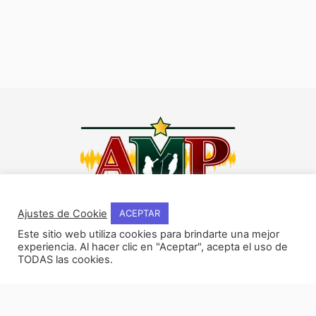
I
F
Y
W
Ajustes de Cookie
ACEPTAR
n
a
o
h
Este sitio web utiliza cookies para brindarte una mejor
s
c
u
a
experiencia. Al hacer clic en "Aceptar", acepta el uso de
t
e
t
t
TODAS las cookies.
NOSOTROS
a
b
u
s
Historia del método
g
o
b
a
r
o
e
p
Filosofía del método
a
k
p
COMPAÑIA
m
-
Términos y condiciones