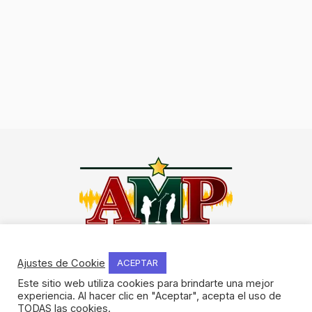
I
F
Y
W
n
a
o
h
Ajustes de Cookie
ACEPTAR
s
c
u
a
Este sitio web utiliza cookies para brindarte una mejor
t
e
t
t
experiencia. Al hacer clic en "Aceptar", acepta el uso de
NOSOTROS
a
b
u
s
TODAS las cookies.
Historia del método