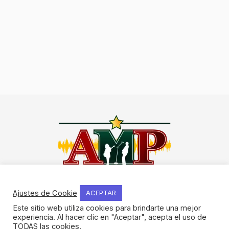
I
F
Y
W
n
a
o
h
Ajustes de Cookie
ACEPTAR
s
c
u
a
Este sitio web utiliza cookies para brindarte una mejor
t
e
t
t
experiencia. Al hacer clic en "Aceptar", acepta el uso de
NOSOTROS
a
b
u
s
TODAS las cookies.
Historia del método