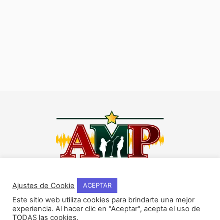
I
F
Y
W
n
a
o
h
Ajustes de Cookie
ACEPTAR
s
c
u
a
Este sitio web utiliza cookies para brindarte una mejor
t
e
t
t
experiencia. Al hacer clic en "Aceptar", acepta el uso de
NOSOTROS
a
b
u
s
TODAS las cookies.
Historia del método