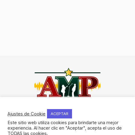
I
F
Y
W
n
a
o
h
Ajustes de Cookie
ACEPTAR
s
c
u
a
Este sitio web utiliza cookies para brindarte una mejor
t
e
t
t
experiencia. Al hacer clic en "Aceptar", acepta el uso de
NOSOTROS
a
b
u
s
TODAS las cookies.
Historia del método