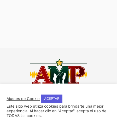
I
F
Y
W
n
a
o
h
Ajustes de Cookie
ACEPTAR
s
c
u
a
Este sitio web utiliza cookies para brindarte una mejor
t
e
t
t
experiencia. Al hacer clic en "Aceptar", acepta el uso de
NOSOTROS
a
b
u
s
TODAS las cookies.
Historia del método