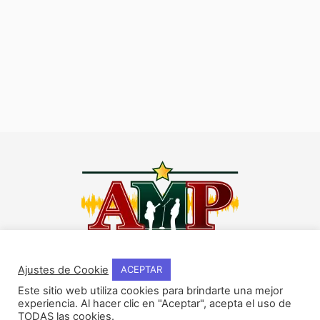
I
F
Y
W
n
a
o
h
Ajustes de Cookie
ACEPTAR
s
c
u
a
Este sitio web utiliza cookies para brindarte una mejor
t
e
t
t
experiencia. Al hacer clic en "Aceptar", acepta el uso de
NOSOTROS
a
b
u
s
TODAS las cookies.
Historia del método