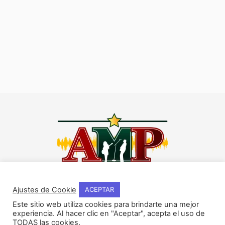
I
F
Y
W
n
a
o
h
Ajustes de Cookie
ACEPTAR
s
c
u
a
Este sitio web utiliza cookies para brindarte una mejor
t
e
t
t
experiencia. Al hacer clic en "Aceptar", acepta el uso de
NOSOTROS
a
b
u
s
TODAS las cookies.
Historia del método