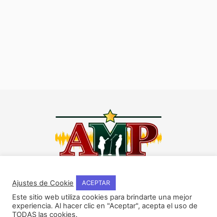
I
F
Y
W
n
a
o
h
Ajustes de Cookie
ACEPTAR
s
c
u
a
Este sitio web utiliza cookies para brindarte una mejor
t
e
t
t
experiencia. Al hacer clic en "Aceptar", acepta el uso de
NOSOTROS
a
b
u
s
TODAS las cookies.
Historia del método