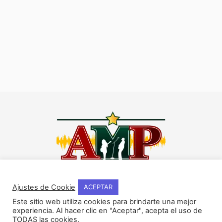
I
F
Y
W
n
a
o
h
Ajustes de Cookie
ACEPTAR
s
c
u
a
Este sitio web utiliza cookies para brindarte una mejor
t
e
t
t
experiencia. Al hacer clic en "Aceptar", acepta el uso de
NOSOTROS
a
b
u
s
TODAS las cookies.
Historia del método