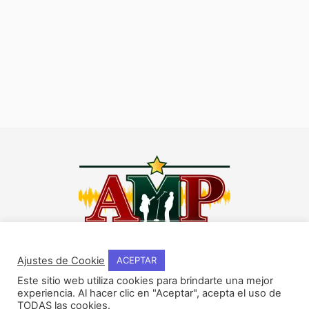
I
F
Y
W
n
a
o
h
Ajustes de Cookie
ACEPTAR
s
c
u
a
Este sitio web utiliza cookies para brindarte una mejor
t
e
t
t
experiencia. Al hacer clic en "Aceptar", acepta el uso de
NOSOTROS
a
b
u
s
TODAS las cookies.
Historia del método