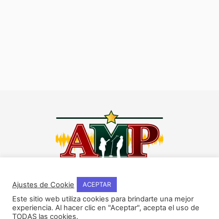
I
F
Y
W
n
a
o
h
Ajustes de Cookie
ACEPTAR
s
c
u
a
Este sitio web utiliza cookies para brindarte una mejor
t
e
t
t
experiencia. Al hacer clic en "Aceptar", acepta el uso de
NOSOTROS
a
b
u
s
TODAS las cookies.
Historia del método