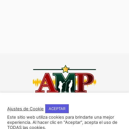
I
F
Y
W
n
a
o
h
Ajustes de Cookie
ACEPTAR
s
c
u
a
Este sitio web utiliza cookies para brindarte una mejor
t
e
t
t
experiencia. Al hacer clic en "Aceptar", acepta el uso de
NOSOTROS
a
b
u
s
TODAS las cookies.
Historia del método