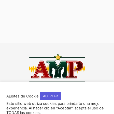
I
F
Y
W
n
a
o
h
Ajustes de Cookie
ACEPTAR
s
c
u
a
t
e
t
t
Este sitio web utiliza cookies para brindarte una mejor
NOSOTROS
a
b
u
s
experiencia. Al hacer clic en "Aceptar", acepta el uso de
Historia del método
g
o
b
a
TODAS las cookies.