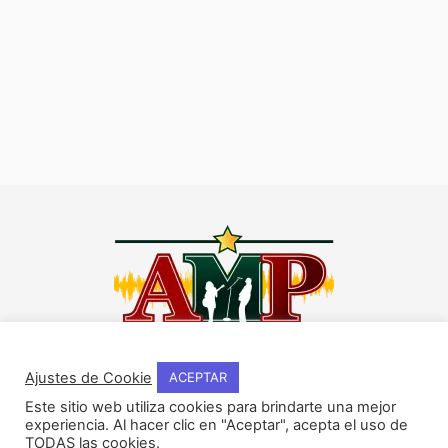
I
F
Y
W
n
a
o
h
Ajustes de Cookie
ACEPTAR
s
c
u
a
Este sitio web utiliza cookies para brindarte una mejor
t
e
t
t
experiencia. Al hacer clic en "Aceptar", acepta el uso de
NOSOTROS
a
b
u
s
TODAS las cookies.
Historia del método