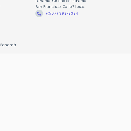
Panamá, Ciudad de Panamá,
r
San Francisco, Calle 71 este.
+(507) 392-2324
de Panamá