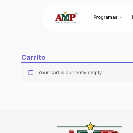
Ir
al
Programas
contenido
Carrito
Your cart is currently empty.