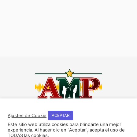
I
F
Y
W
n
a
o
h
Ajustes de Cookie
ACEPTAR
s
c
u
a
Este sitio web utiliza cookies para brindarte una mejor
t
e
t
t
experiencia. Al hacer clic en "Aceptar", acepta el uso de
NOSOTROS
a
b
u
s
TODAS las cookies.
Historia del método